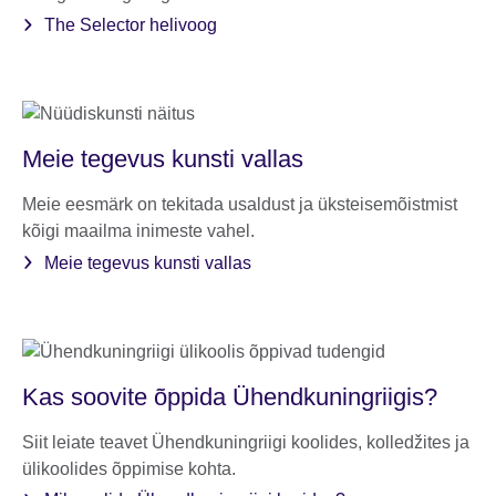
The Selector helivoog
Meie tegevus kunsti vallas
Meie eesmärk on tekitada usaldust ja üksteisemõistmist
kõigi maailma inimeste vahel.
Meie tegevus kunsti vallas
Kas soovite õppida Ühendkuningriigis?
Siit leiate teavet Ühendkuningriigi koolides, kolledžites ja
ülikoolides õppimise kohta.