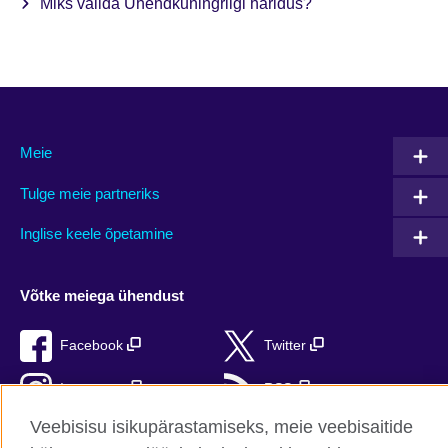
Miks valida Ühendkuningriigi haridus?
Meie
Tulge meie partneriks
Inglise keele õpetamine
Võtke meiega ühendust
Facebook
Twitter
Instagram
RSS
Veebisisu isikupärastamiseks, meie veebisaitide
TikTok