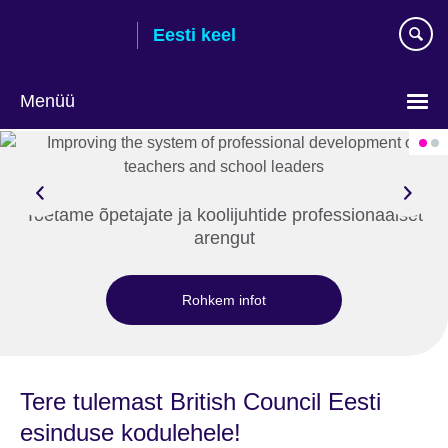
Skip
Eesti keel
to
main
content
Menüü
Languages
Toetame õpetajate ja koolijuhtide professionaalset
arengut
Rohkem infot
Tere tulemast British Council Eesti
esinduse kodulehele!