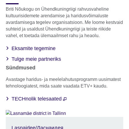
Briti Nõukogu on Ühendkuningriigi rahvusvaheline
kultuurisidemete arendamise ja haridusvõimaluste
avardamisega tegelev organisatsioon. Me loome kestvaid
suhteid ja usaldust Ühendkuningriigi ja teiste riikide
vahel, et toetada ülemaailmset rahu ja heaolu.
Eksamite tegemine
Tulge meie partneriks
Sündmused
Avastage haridus- ja meelelahutusprogramm uusimatest
tehnoloogiatest, mida saate vaadata ETV+ kaudu.
TECHnolik telesaated
Lasnaidee/Ласнаидея