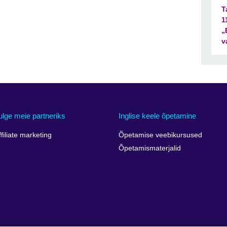
T
1
„
v
ulge meie partneriks
Inglise keele õpetamine
ffiliate marketing
Õpetamise veebikursused
Õpetamismaterjalid