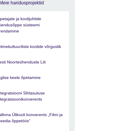
Meie haridusprojektid
petajate ja koolijuhtide
äiendusõppe süsteemi
rendamine
itmekultuuriliste koolide võrgustik
esti Noorteühenduste Liit
nglise keele õpetamine
ntegratsiooni Sihtasutuse
ntegratsioonikonverents
allinna Ülikooli konverents „Filmi ja
eedia õppetöös“