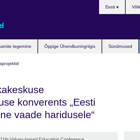
Languages
Eesti
Võt
el
samite tegemine
Õppige Ühendkuningriigis
Sündmused
sprojektid
ikakeskuse
use konverents „Eesti
ine vaade haridusele“
cs 11th Values-based Education Conference