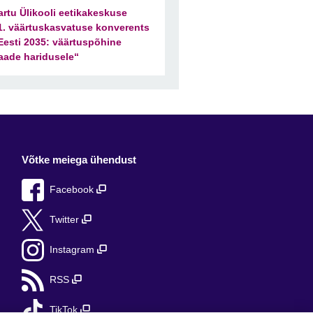
artu Ülikooli eetikakeskuse
1. väärtuskasvatuse konverents
Eesti 2035: väärtuspõhine
aade haridusele“
Võtke meiega ühendust
Facebook
Twitter
Instagram
RSS
TikTok