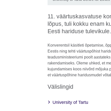
11. väärtuskasvatuse kon
lõpus, tuli kokku enam k
Eesti hariduse tulevikule.
Konverentsil käsitleti õpetamise, õp
Eestis ning tehti väärtuspõhist hari
teadusministeeriumi poolt aastatek
rakendamiseks. Oleme uhked, et meil
kujundamises koos niivõrd mõjuka pa
et väärtuspõhine haridusmudel võtab r
Välislingid
University of Tartu