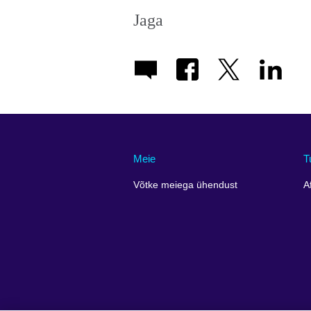
Jaga
Meie
T
Võtke meiega ühendust
A