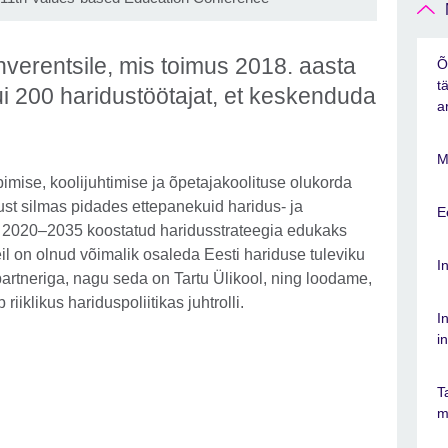
verentsile, mis toimus 2018. aasta
Õ
t
ui 200 haridustöötajat, et keskenduda
a
M
pimise, koolijuhtimise ja õpetajakoolituse olukorda
dust silmas pidades ettepanekuid haridus- ja
E
s 2020–2035 koostatud haridusstrateegia edukaks
 on olnud võimalik osaleda Eesti hariduse tuleviku
I
rtneriga, nagu seda on Tartu Ülikool, ning loodame,
iiklikus hariduspoliitikas juhtrolli.
I
i
T
m