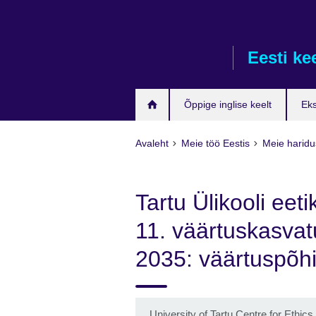
Skip
to
main
Eesti ke
content
Õppige inglise keelt
Ek
Avaleht
Meie töö Eestis
Meie haridu
Tartu Ülikooli eet
11. väärtuskasvat
2035: väärtuspõh
University of Tartu Centre for Ethi